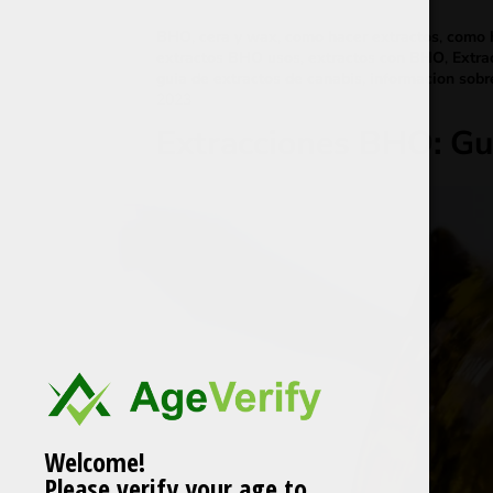
BHO
,
cera y wax
,
como hacer extractos
,
como 
extractos BHO usos
,
extractos con BHO
,
Extra
guia de extractos de canabis
,
informacion sob
2023
Extracciones BHO: Gui
Welcome!
Please verify your age to