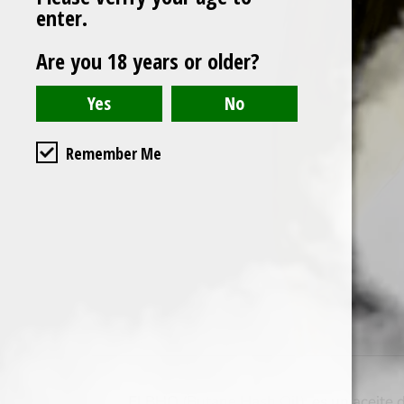
enter.
Are you 18 years or older?
Remember Me
El BHO (Butane Hash Oil) es un aceite de