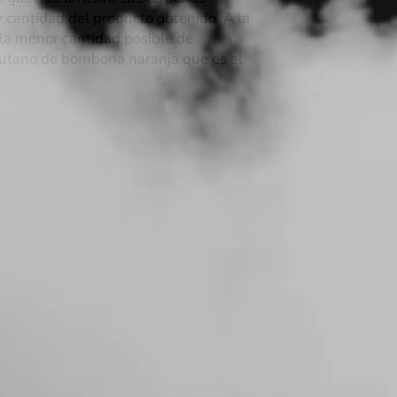
y cantidad del producto obtenido. A la
 la menor cantidad posible de
butano de bombona naranja que es el