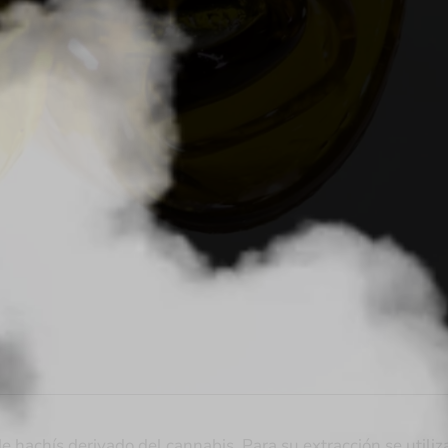
 hachís derivado del cannabis. Para su extracción se utiliz