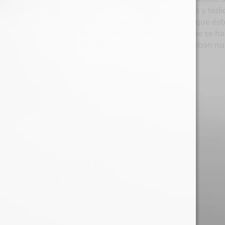
formando una sustancia pegajosa y tedios
hora de escogerlo es importante que ést
residuos. Desde hace décadas que se ha
aceite de marihuana que se fumaban nue
Read more
SÍGUENOS
Facebook
Instagram