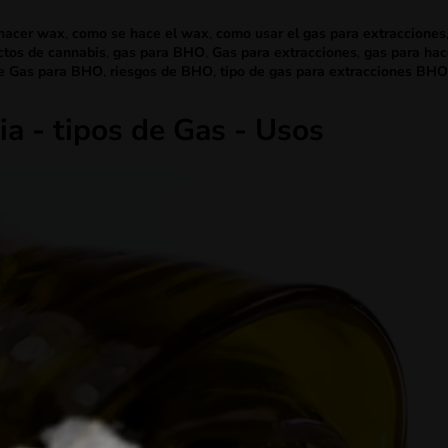
hacer wax
,
como se hace el wax
,
como usar el gas para extracciones
ctos de cannabis
,
gas para BHO
,
Gas para extracciones
,
gas para ha
re Gas para BHO
,
riesgos de BHO
,
tipo de gas para extracciones BHO
a - tipos de Gas - Usos