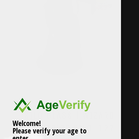
SILO GLASS
SILO GLASS | WIZARD
Welcome!
WATERPIPE SILO-127
Please verify your age to
enter.