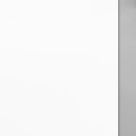
Share
SÍGUENOS
Facebook
Instagram
TERMINOS TDH.MX
Políticas de Envío
Política de reembolso
Privacidad
Términos de Servicio