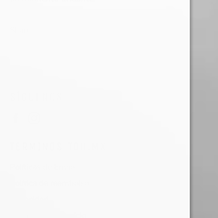
Share
SÍGUENOS
Facebook
Instagram
TERMINOS TDH.MX
Políticas de Envío
Política de reembolso
Privacidad
Términos de Servicio