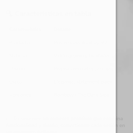
🫗 Características en tabla
Característica
Detalle
Producto
Prism
Glass
Ashtray
V2
Material
Vidrio
grueso
y
facetado
Diseño
Prisma
con
cortes
precisos
Estilo
Elegante,
statement
piece
Versiones
Rainbow
/
The
Dark
Side
👉 En resumen:
un cenicero premium que combina
funcionalidad y diseño, convirtiendo cada sesión en
un momento brillante
.