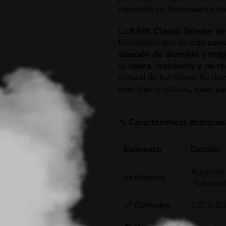
convierte en herramienta con
La
RAW Classic Grinder de
fumadores que buscan
cons
aleación de aluminio y mag
es
ligera, resistente y no re
natural de tus flores. Su d
mientras lo trituras, ideal 
🔧
Características destacad
Elemento
Detalle
Aleación
🧱
Material
· fabrica
📏
Diámetro
2.5” (~6