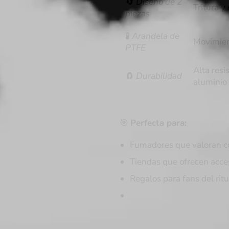
🔄
Diseño de 2
Tritura y
piezas
🧪
Arandela de
Movimient
PTFE
Alta resi
🧲
Durabilidad
aluminio
🎯
Perfecta para:
Fumadores que valoran con
Tiendas que ofrecen acces
Regalos para fans del ritu