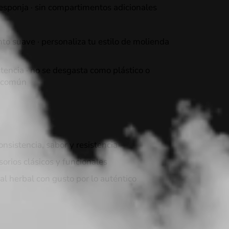
 esponja · sin compartimentos adicionales
o suave · personaliza tu estilo de molienda
stencia · no se desgasta como plástico o
 común
sistencia, sabor y resistencia
orios clásicos y funcionales
al herbal con gusto por lo auténtico