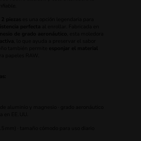
fiable.
 2 piezas
es una opción legendaria para
istencia perfecta
al enrollar. Fabricada en
nesio de grado aeronáutico
, esta moledora
activa
, lo que ayuda a preservar el sabor
iseño también permite
esponjar el material
para papeles RAW.
as:
 de aluminio y magnesio · grado aeronáutico
da en EE. UU.
3.5 mm) · tamaño cómodo para uso diario