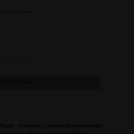
ted at checkout.
ADD TO CART
BUY IT NOW
ezas – Precisión y resistencia para molidas
l se vuelve clásico… y esta trituradora lo