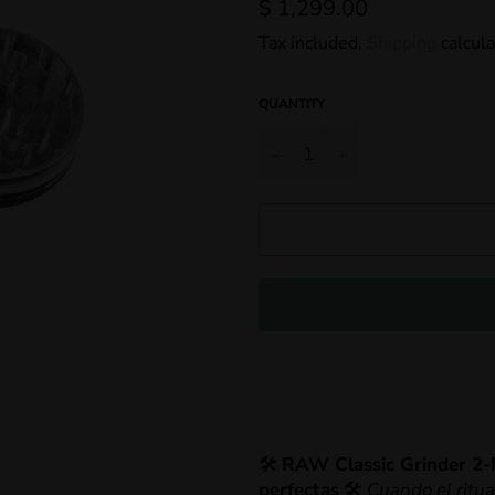
Regular
$ 1,299.00
price
Tax included.
Shipping
calcula
QUANTITY
−
+
🛠️
RAW Classic Grinder 2-Pi
perfectas
🛠️
Cuando el ritua