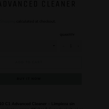
ADVANCED CLEANER
Shipping
calculated at checkout.
QUANTITY
−
+
ADD TO CART
BUY IT NOW
10 C1 Advanced Cleaner – Limpieza sin