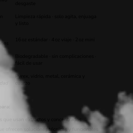
desgaste
ón
Limpieza
rápida
·
solo
agita,
enjuaga
y
listo
16 oz
estándar
·
4 oz
viaje
·
2 oz
mini
ones
Biodegradable
·
sin
complicaciones
·
fácil
de
usar
Pyrex,
vidrio,
metal,
cerámica
y
idad
cuarzo
para:
 que usan extractos y concentrados
e ofrecen soluciones técnicas y funcionales