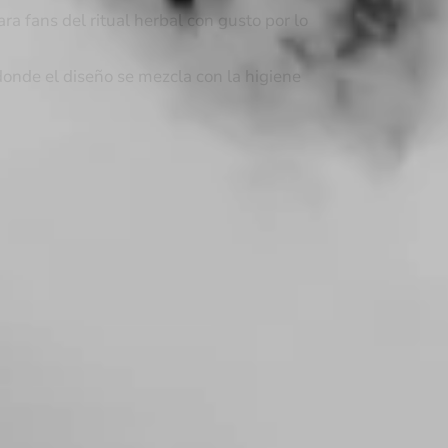
ra fans del ritual herbal con gusto por lo
onde el diseño se mezcla con la higiene