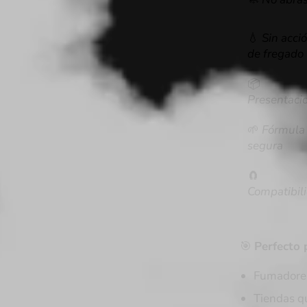
💧
Sin
acci
de
fregado
📦
Presentaci
🌱
Fórmula
segura
🧲
Compatibil
🎯
Perfecto 
Fumadores
Tiendas qu