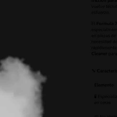
fricción para
vuelve técnic
esfuerzo.
El
Formula 
especialment
en piezas de
necesidad de
rápidamente
Cleaner
para
🔧
Caracterí
Elemento
🧪
Especiali
en
ceras
🧼
No
abras