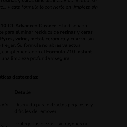
 resinas y ceras difíciles
🧪
Cuando el ritual se
o… y esta fórmula lo convierte en limpieza sin
710 C1 Advanced Cleaner
está diseñado
e para eliminar residuos de
resinas y ceras
Pyrex, vidrio, metal, cerámica y cuarzo
, sin
 fregar. Su fórmula
no abrasiva
actúa
, complementando el
Formula 710 Instant
 una limpieza profunda y segura.
sticas destacadas:
Detalle
zado
Diseñado
para
extractos
pegajosos
y
difíciles
de
remover
Protege
tus
piezas
·
sin
rayones
ni
ivo