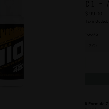
C1 - 
Regular
$ 99.00
price
Tax included.
TAMAÑO
🧪
Formula 7