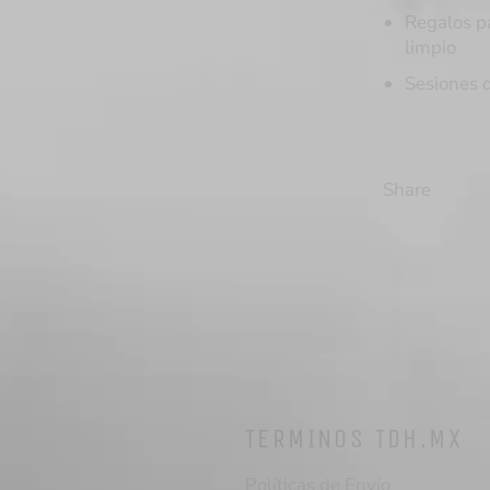
Regalos pa
limpio
Sesiones d
Share
TERMINOS TDH.MX
Políticas de Envío