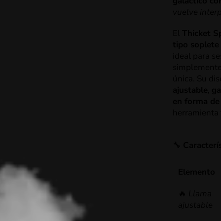
galáctico co
vuelve interp
El
Thicket S
tipo soplete
ideal para se
simplemente 
única. Su di
ajustable
,
ga
en forma de 
herramienta 
🔧
Caracterí
Elemento
🔥
Llama
ajustable