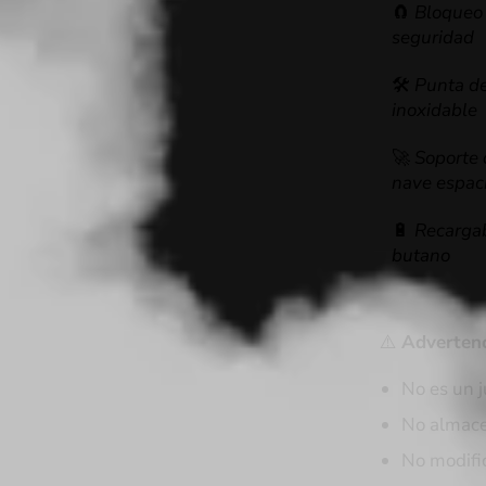
🧲
Bloqueo
seguridad
🛠️
Punta de
inoxidable
🚀
Soporte 
nave espac
🔋
Recarga
butano
⚠️
Advertenc
No es un j
No almace
No modific