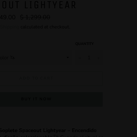
OUT LIGHTYEAR
749.00
Regular
$ 1,299.00
price
Shipping
calculated at checkout.
QUANTITY
−
+
ADD TO CART
BUY IT NOW
 Soplete Spaceout Lightyear – Encendido