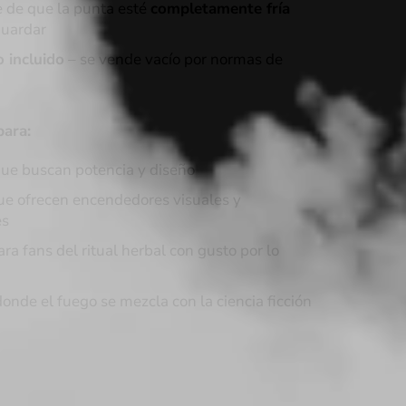
 de que la punta esté
completamente fría
guardar
 incluido
– se vende vacío por normas de
para:
ue buscan potencia y diseño
ue ofrecen encendedores visuales y
es
ra fans del ritual herbal con gusto por lo
onde el fuego se mezcla con la ciencia ficción