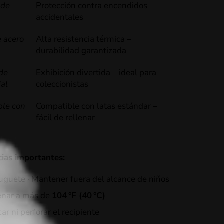
 de
Protección contra encendidos
accidentales
 acero
Alta resistencia térmica –
durabilidad garantizada
de
Exhibición divertida – ideal para
ial
coleccionistas
ble con
Compatible con latas estándar –
fácil de rellenar
ias importantes:
uguete · Mantener fuera del alcance de niños
nar a más de
104 °F (40 °C)
ar ni perforar el recipiente