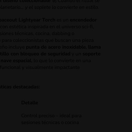
n diseño coleccionable
🚀
Cuando el ritual se
lanetario… y el soplete lo convierte en estilo.
paceout Lightyear Torch
es un
encendedor
con estética inspirada en el universo sci-fi,
siones técnicas, cocina, dabbing o
para coleccionistas que buscan una pieza
seño incluye
punta de acero inoxidable
,
llama
tillo con bloqueo de seguridad
y un
soporte
nave espacial
, lo que lo convierte en una
funcional y visualmente impactante
sticas destacadas:
Detalle
Control preciso – ideal para
sesiones técnicas o cocina