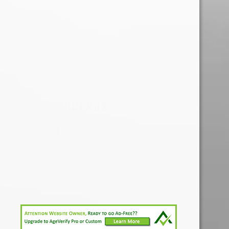
SÍGUENOS
Facebook
Instagram
© 2026,
TdH Mx
.
Powered by Shopify