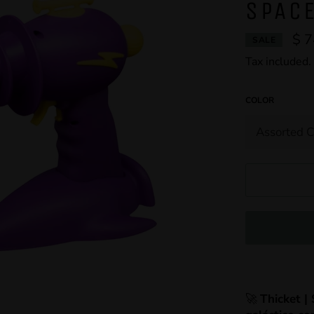
SPACE
$ 
SALE
Tax included.
COLOR
🚀
Thicket |