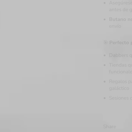
Asegúrese
antes de 
Butano no
envío
🎯
Perfecto 
Dabbers q
Tiendas q
funcional
Regalos pa
galáctico
Sesiones d
Share